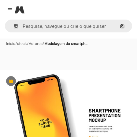
Magnific
Close menu
Pesqui
Início
/
stock
/
Vetores
/
Modelagem de smartph…
Premium