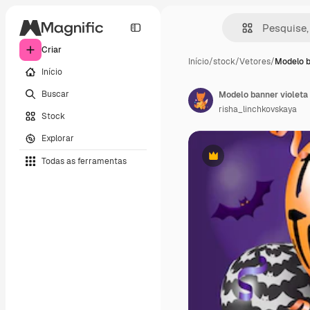
Criar
Início
/
stock
/
Vetores
/
Modelo b
Início
Buscar
Modelo banner violeta 
risha_linchkovskaya
Stock
Explorar
Todas as ferramentas
Premium