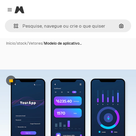
Magnific
Close menu
Pesqui
Início
/
stock
/
Vetores
/
Modelo de aplicativo…
Premium