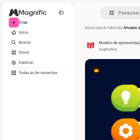
Criar
Início
/
stock
/
Vetores
/
Modelo 
Início
Buscar
Modelo de apresentação
mightyfire
Stock
Explorar
Todas as ferramentas
Premium