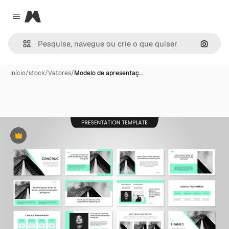
Magnific
Close menu
Pesqui
Início
/
stock
/
Vetores
/
Modelo de apresentaç…
Premium