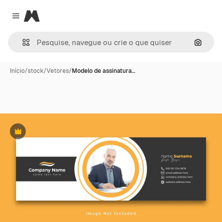
Magnific
Close menu
Pesqui
Início
/
stock
/
Vetores
/
Modelo de assinatura…
Premium