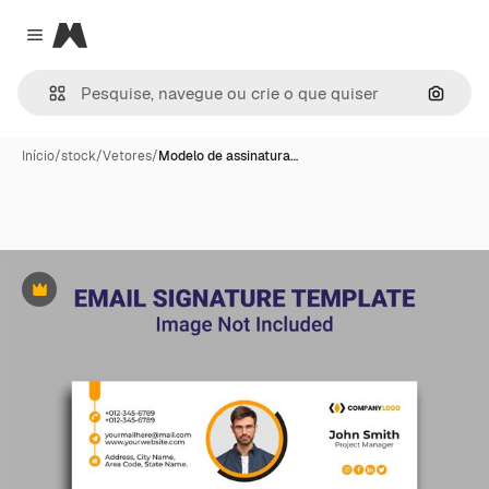
Magnific
Close menu
Pesqui
Início
/
stock
/
Vetores
/
Modelo de assinatura…
Premium