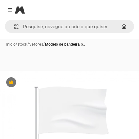
Magnific
Close menu
Pesqui
Início
/
stock
/
Vetores
/
Modelo de bandeira b…
Premium