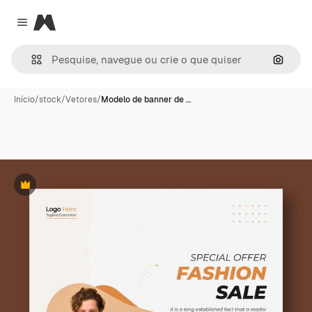
Magnific
Close menu
Pesqui
Início
/
stock
/
Vetores
/
Modelo de banner de …
Premium