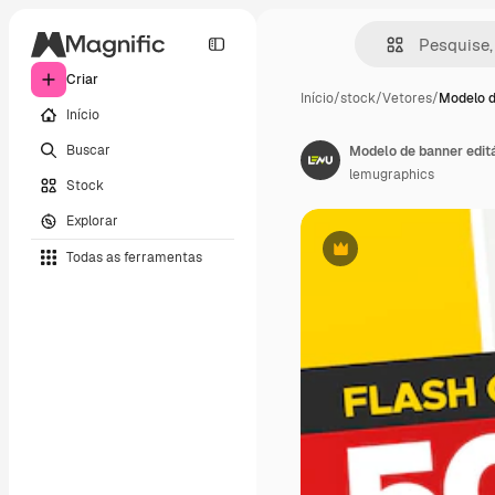
Criar
Início
/
stock
/
Vetores
/
Modelo d
Início
Buscar
Modelo de banner edit
lemugraphics
Stock
Explorar
Todas as ferramentas
Premium