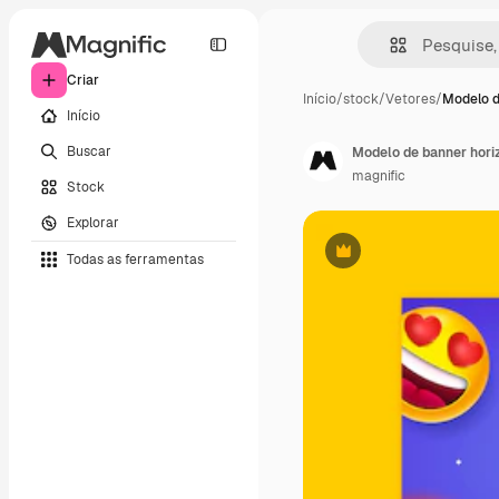
Criar
Início
/
stock
/
Vetores
/
Modelo d
Início
Buscar
Modelo de banner horiz
magnific
Stock
Explorar
Todas as ferramentas
Premium