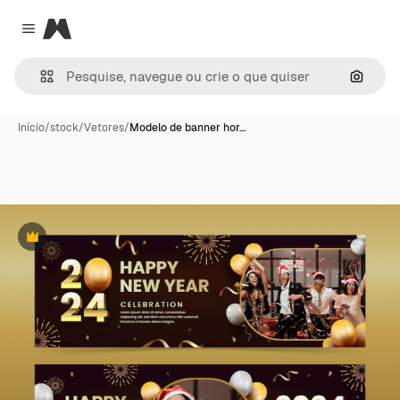
Magnific
Close menu
Pesqui
Início
/
stock
/
Vetores
/
Modelo de banner hor…
Premium