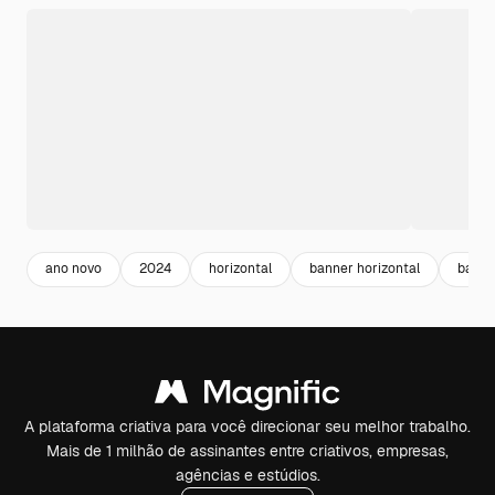
ano novo
2024
horizontal
banner horizontal
banne
A plataforma criativa para você direcionar seu melhor trabalho.
Mais de 1 milhão de assinantes entre criativos, empresas,
agências e estúdios.