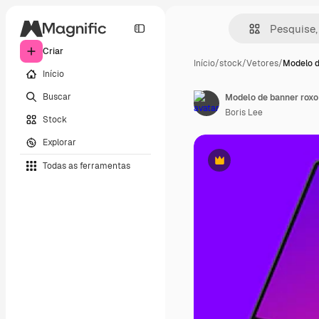
Criar
Início
/
stock
/
Vetores
/
Modelo d
Início
Buscar
Modelo de banner roxo 
Boris Lee
Stock
Explorar
Todas as ferramentas
Premium