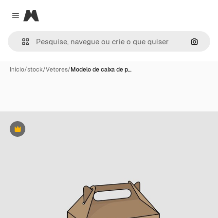
Magnific
Close menu
Pesqui
Início
/
stock
/
Vetores
/
Modelo de caixa de p…
Premium