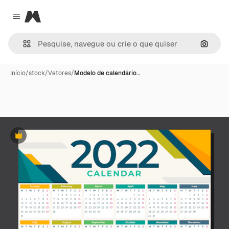
Magnific
Close menu
Pesqui
Início
/
stock
/
Vetores
/
Modelo de calendário…
Premium