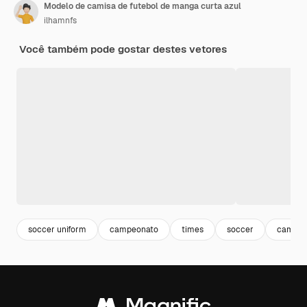
Modelo de camisa de futebol de manga curta azul
ilhamnfs
Você também pode gostar destes vetores
soccer uniform
campeonato
times
soccer
campeon