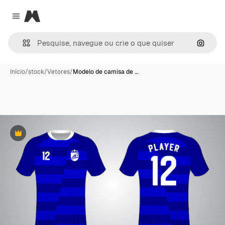
Magnific
Close menu
Pesqui
Início
/
stock
/
Vetores
/
Modelo de camisa de …
Premium