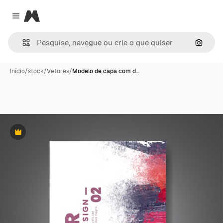
Magnific
Close menu
Pesqui
Início
/
stock
/
Vetores
/
Modelo de capa com d…
Premium