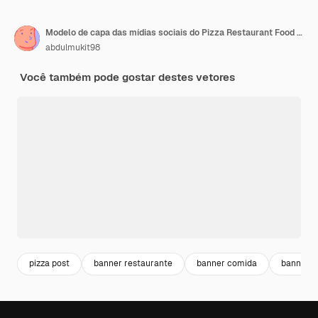
Modelo de capa das mídias sociais do Pizza Restaurant Food Menu
abdulmukit98
Você também pode gostar destes vetores
pizza post
banner restaurante
banner comida
banner i