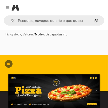
Magnific
Close menu
Pesqui
Início
/
stock
/
Vetores
/
Modelo de capa das m…
Premium