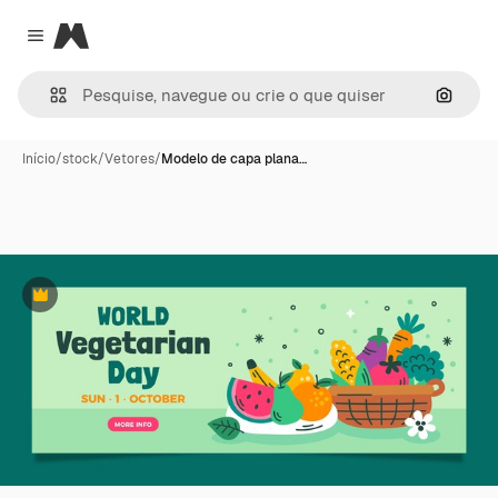
Magnific
Close menu
Pesqui
Início
/
stock
/
Vetores
/
Modelo de capa plana…
Premium