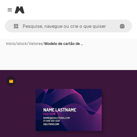
Magnific
Close menu
Pesqui
Início
/
stock
/
Vetores
/
Modelo de cartão de …
Premium