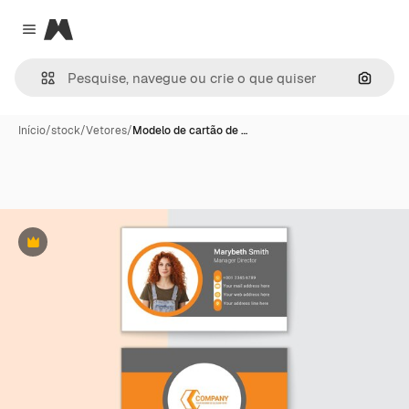
Magnific
Close menu
Pesqui
Início
/
stock
/
Vetores
/
Modelo de cartão de …
Premium