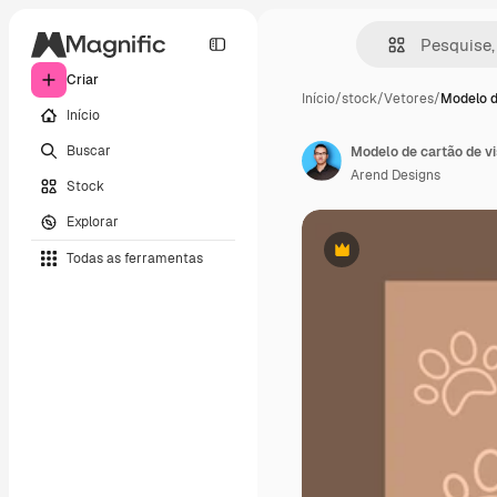
Criar
Início
/
stock
/
Vetores
/
Modelo d
Início
Buscar
Arend Designs
Stock
Explorar
Todas as ferramentas
Premium