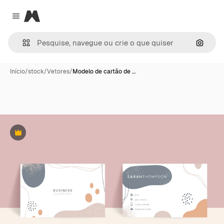
Magnific
Close menu
Pesqui
Início
/
stock
/
Vetores
/
Modelo de cartão de …
Premium