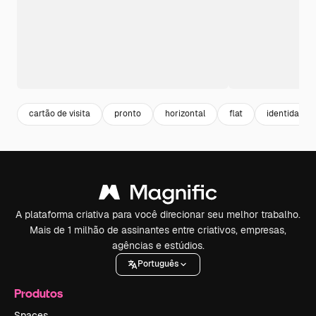
cartão de visita
pronto
horizontal
flat
identidade v
A plataforma criativa para você direcionar seu melhor trabalho.
Mais de 1 milhão de assinantes entre criativos, empresas,
agências e estúdios.
Português
Produtos
Spaces