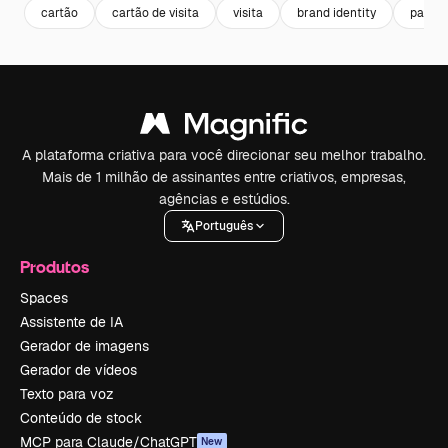
cartão
cartão de visita
visita
brand identity
papela
A plataforma criativa para você direcionar seu melhor trabalho.
Mais de 1 milhão de assinantes entre criativos, empresas,
agências e estúdios.
Português
Produtos
Spaces
Assistente de IA
Gerador de imagens
Gerador de vídeos
Texto para voz
Conteúdo de stock
MCP para Claude/ChatGPT
New