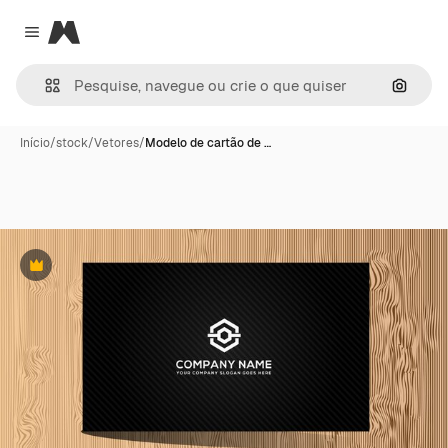
Magnific
Close menu
Pesqui
Início
/
stock
/
Vetores
/
Modelo de cartão de …
Premium