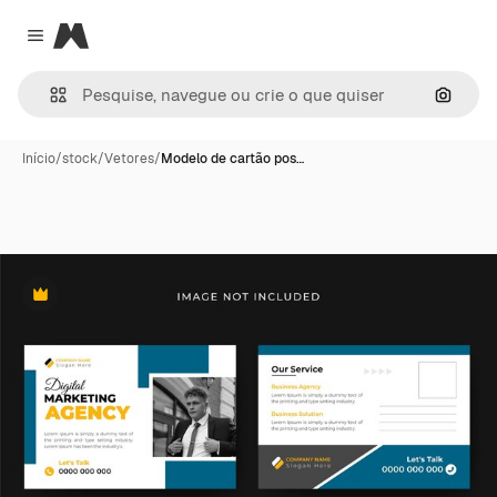
Magnific
Close menu
Pesqui
Início
/
stock
/
Vetores
/
Modelo de cartão pos…
Premium