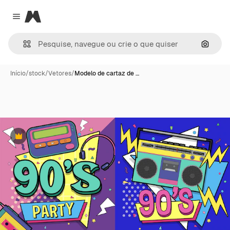
Magnific
Close menu
Pesqui
Início
/
stock
/
Vetores
/
Modelo de cartaz de …
Premium