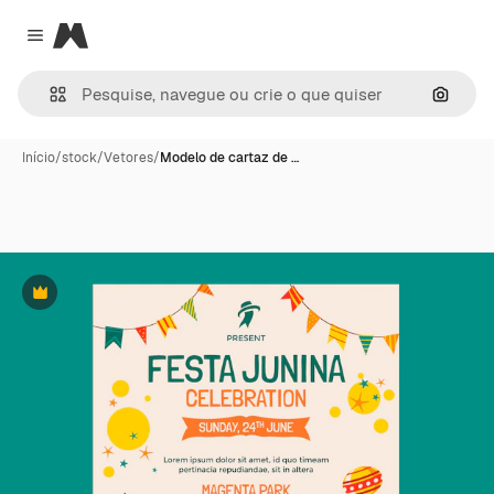
Magnific
Close menu
Pesqui
Início
/
stock
/
Vetores
/
Modelo de cartaz de …
Premium