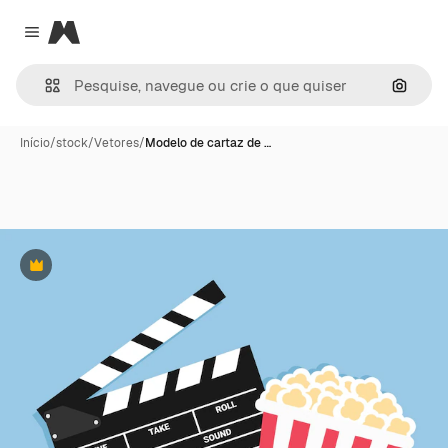
Magnific
Close menu
Pesqui
Início
/
stock
/
Vetores
/
Modelo de cartaz de …
Premium