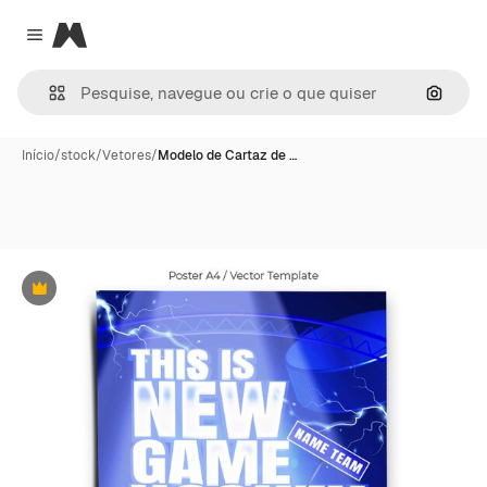
Magnific
Close menu
Pesqui
Início
/
stock
/
Vetores
/
Modelo de Cartaz de …
Premium