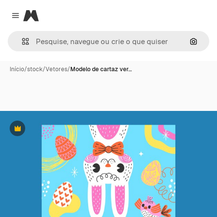
Magnific
Close menu
Pesqui
Início
/
stock
/
Vetores
/
Modelo de cartaz ver…
Premium