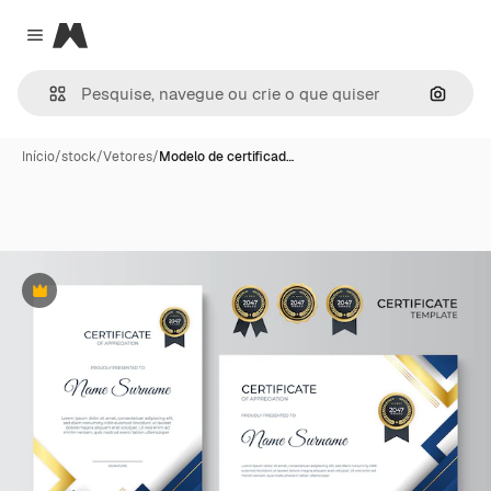
Magnific
Close menu
Pesqui
Início
/
stock
/
Vetores
/
Modelo de certificad…
Premium