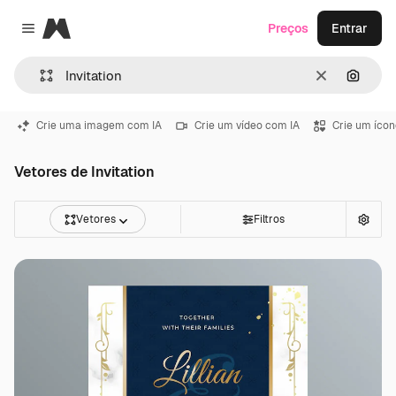
Magnific
Preços
Entrar
Close menu
Limpar
Pesqui
Crie uma imagem com IA
Crie um vídeo com IA
Crie um ícon
Vetores de Invitation
Vetores
Filtros