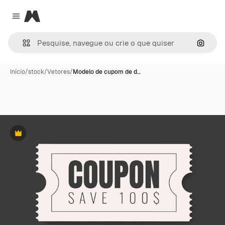
Magnific
Close menu
Pesqui
Início
/
stock
/
Vetores
/
Modelo de cupom de d…
Premium