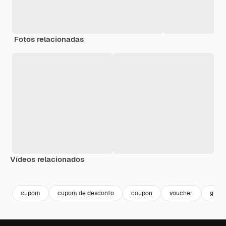
Fotos relacionadas
Vídeos relacionados
Premium
Premium
Premium
Premium
cupom
cupom de desconto
coupon
voucher
gift 