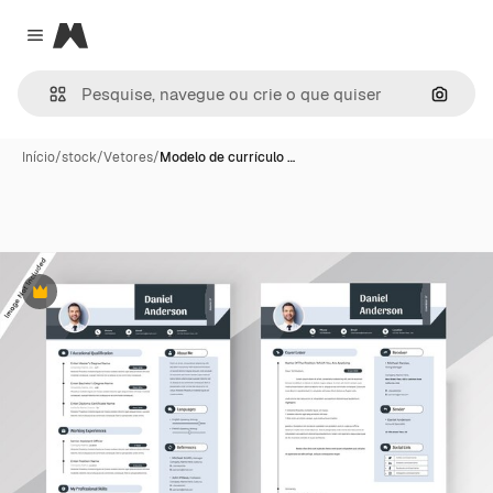
Magnific
Close menu
Pesqui
Início
/
stock
/
Vetores
/
Modelo de currículo …
Premium