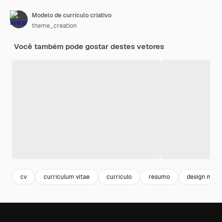
Modelo de currículo criativo
theme_creation
Você também pode gostar destes vetores
cv
curriculum vitae
curriculo
resumo
design minim