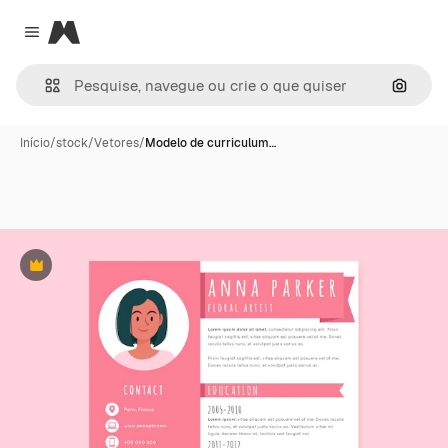
Magnific
Close menu
Pesqui
Início
/
stock
/
Vetores
/
Modelo de curriculum…
Premium