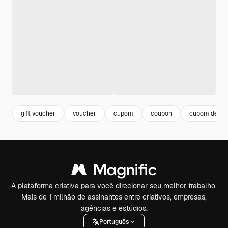
gift voucher
voucher
cupom
coupon
cupom de de
A plataforma criativa para você direcionar seu melhor trabalho.
Mais de 1 milhão de assinantes entre criativos, empresas,
agências e estúdios.
Português