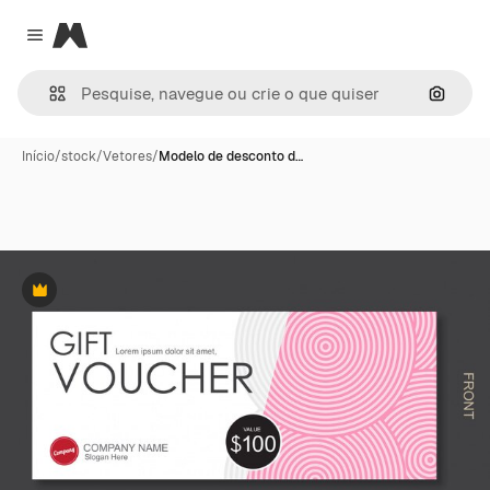
Magnific
Close menu
Pesqui
Início
/
stock
/
Vetores
/
Modelo de desconto d…
Premium