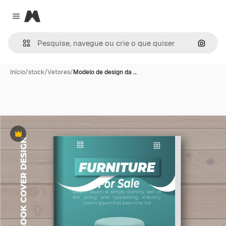
Magnific
Close menu
Pesqui
Início
/
stock
/
Vetores
/
Modelo de design da …
Premium