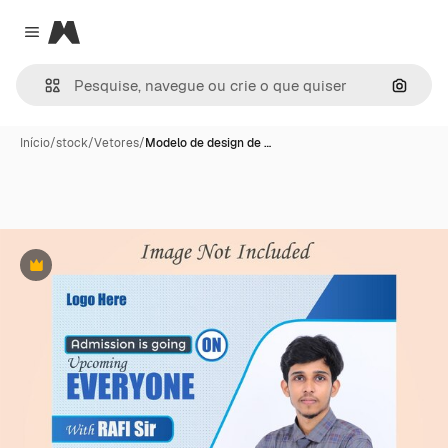
Magnific
Close menu
Pesqui
Início
/
stock
/
Vetores
/
Modelo de design de …
Premium