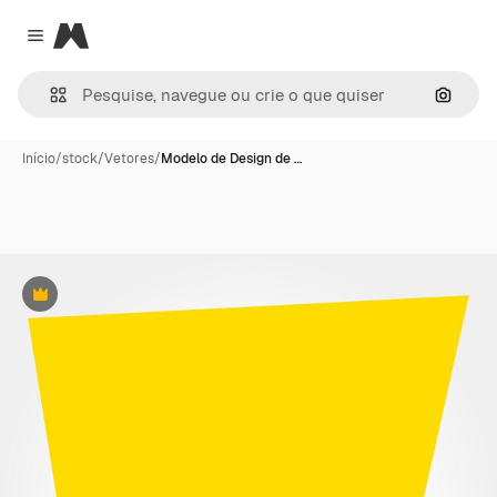
Magnific
Close menu
Pesqui
Início
/
stock
/
Vetores
/
Modelo de Design de …
Premium