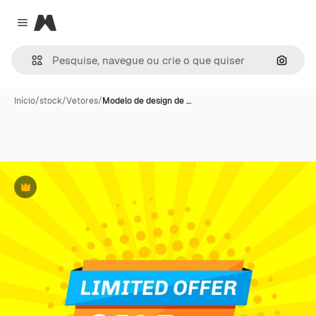
Magnific
Close menu
Pesqui
Início
/
stock
/
Vetores
/
Modelo de design de …
Premium