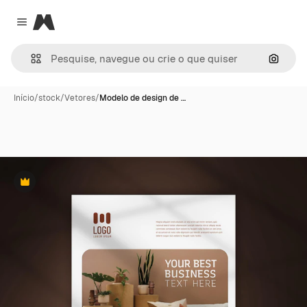
Magnific
Close menu
Pesqui
Início
/
stock
/
Vetores
/
Modelo de design de …
Premium