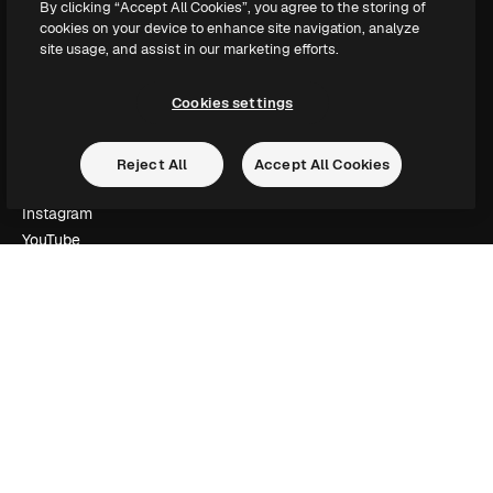
By clicking “Accept All Cookies”, you agree to the storing of
Slidesgo
cookies on your device to enhance site navigation, analyze
Vender conteúdo
site usage, and assist in our marketing efforts.
Sala de imprensa
Procurando por magnific.ai?
Cookies settings
Siga-nos
Reject All
Accept All Cookies
Suporte ao cliente
Instagram
YouTube
LinkedIn
TikTok
Discord
X
Reddit
Copyright © 2010-
2026
Freepik Company S.L.U.
Todos os direitos
reservados
.