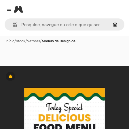
Magnific
Close menu
Pesqui
Início
/
stock
/
Vetores
/
Modelo de Design de …
Premium