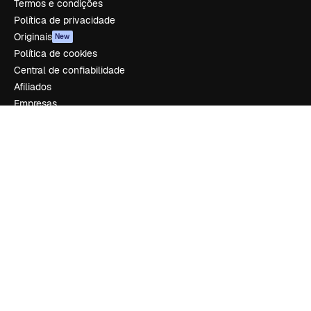
Termos e condições
Política de privacidade
Originais
New
Política de cookies
Central de confiabilidade
Afiliados
Empresas
Empresa
Preços
Sobre nós
Reviews
Emprego
Tendências de pesquisa
Blog
Eventos
Slidesgo
Vender conteúdo
Sala de imprensa