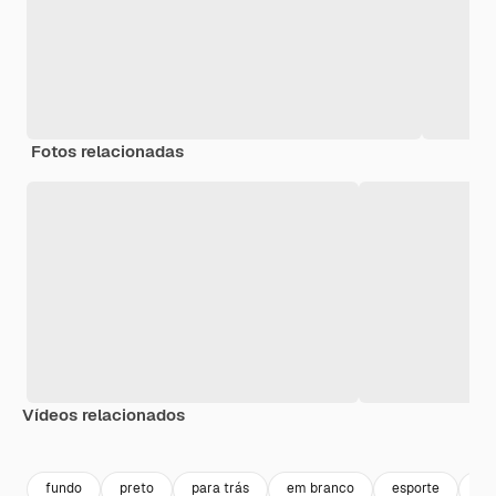
Fotos relacionadas
Vídeos relacionados
Premium
Premium
Gerado por IA
Premium
Premium
Gerado por 
fundo
preto
para trás
em branco
esporte
el