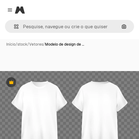
Magnific
Close menu
Pesqui
Início
/
stock
/
Vetores
/
Modelo de design de …
Premium