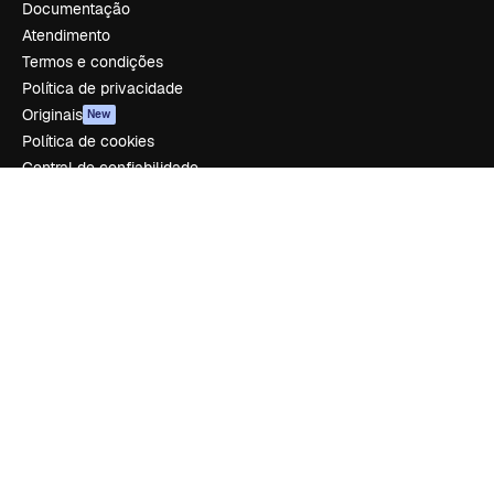
Documentação
Atendimento
Termos e condições
Política de privacidade
Originais
New
Política de cookies
Central de confiabilidade
Afiliados
Empresas
Empresa
Preços
Sobre nós
Reviews
Emprego
Tendências de pesquisa
Blog
Eventos
Slidesgo