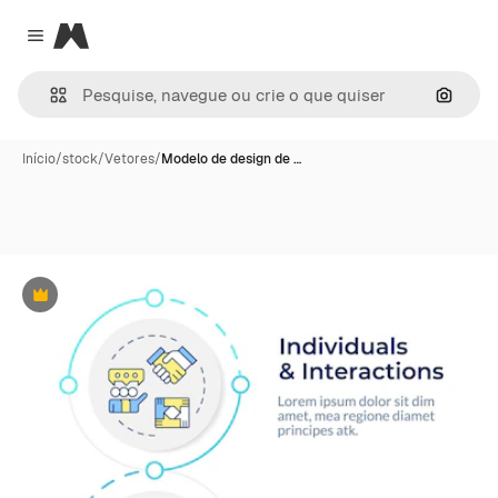
Magnific
Close menu
Pesqui
Início
/
stock
/
Vetores
/
Modelo de design de …
Premium