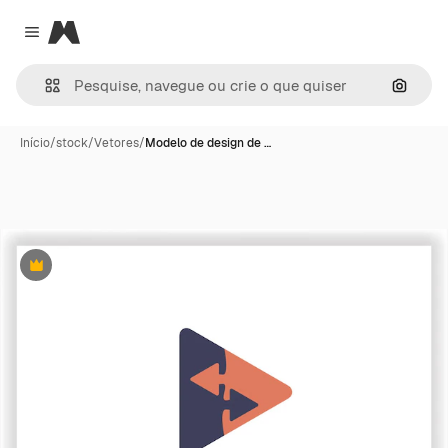
Magnific
Close menu
Pesqui
Início
/
stock
/
Vetores
/
Modelo de design de …
Premium