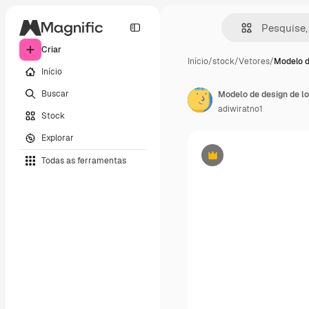
Criar
Início
/
stock
/
Vetores
/
Modelo d
Início
Buscar
Modelo de design de l
adiwiratno1
Stock
Explorar
Todas as ferramentas
Premium