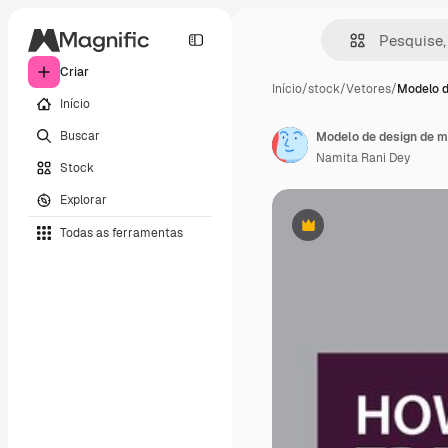
Criar
Início
/
stock
/
Vetores
/
Modelo d
Início
Buscar
Modelo de design de m
Namita Rani Dey
Stock
Explorar
Todas as ferramentas
Premium