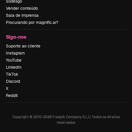
Slidesgo
Vender conteúdo
Sala de imprensa
Procurando por magnific.ai?
Siga-nos
Suporte ao cliente
Instagram
YouTube
LinkedIn
TikTok
Discord
X
Reddit
Copyright © 2010-
2026
Freepik Company S.L.U.
Todos os direitos
reservados
.