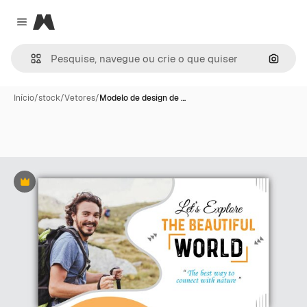
Magnific
Close menu
Pesqui
Início
/
stock
/
Vetores
/
Modelo de design de …
Premium