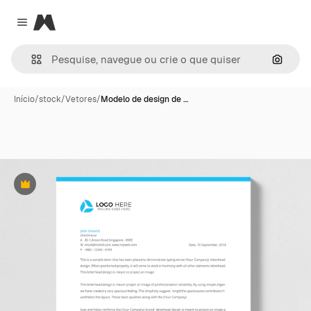
Magnific
Close menu
Pesqui
Início
/
stock
/
Vetores
/
Modelo de design de …
Premium