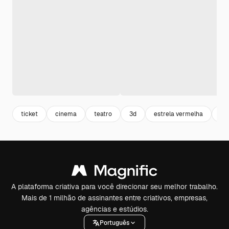
ticket
cinema
teatro
3d
estrela vermelha
fes
A plataforma criativa para você direcionar seu melhor trabalho.
Mais de 1 milhão de assinantes entre criativos, empresas,
agências e estúdios.
Português