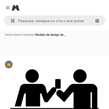
Magnific
Close menu
Pesqui
Início
/
stock
/
Vetores
/
Modelo de design de …
Premium